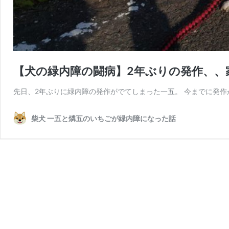
【犬の緑内障の闘病】2年ぶりの発作、、
先日、2年ぶりに緑内障の発作がでてしまった一五。 今までに発作
柴犬 一五と燐五のいちごが緑内障になった話