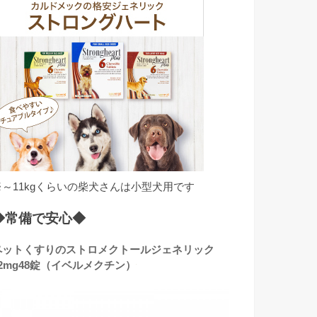
※～11kgくらいの柴犬さんは小型犬用です
◆常備で安心◆
ペットくすりのストロメクトールジェネリック
12mg48錠（イベルメクチン）