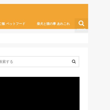
ご飯 ペットフード
柴犬と猫の事 あれこれ
search
猫の膀胱炎
便利グッズ・ライフハック
動
画
プ
レ
ー
ヤ