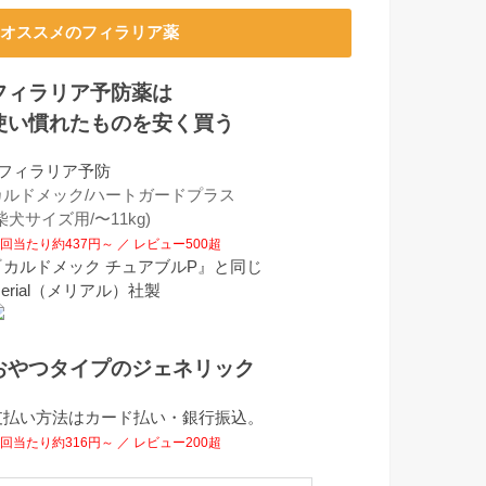
オススメのフィラリア薬
フィラリア予防薬は
使い慣れたものを安く買う
■フィラリア予防
カルドメック/ハートガードプラス
柴犬サイズ用/〜11kg)
回当たり約437円～ ／ レビュー500超
『カルドメック チュアブルP』と同じ
erial（メリアル）社製
おやつタイプのジェネリック
支払い方法はカード払い・銀行振込。
回当たり約316円～ ／ レビュー200超