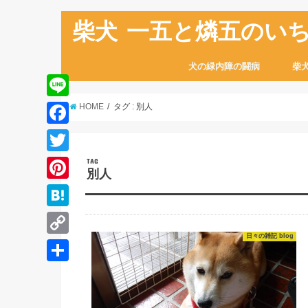
柴犬 一五と燐五のい
犬の緑内障の闘病
柴
L
HOME
タグ : 別人
i
F
n
a
T
TAG
e
別人
c
w
P
e
i
i
H
b
t
n
日々の雑記 blog
a
o
C
t
t
t
o
o
e
共
e
e
k
p
r
有
r
n