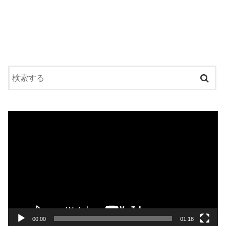
動
画
プ
レ
ー
ヤ
ー
00:00
01:18