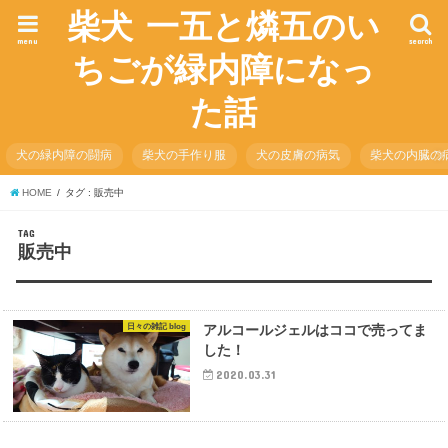
柴犬 一五と燐五のい
menu
search
ちごが緑内障になっ
た話
犬の緑内障の闘病
柴犬の手作り服
犬の皮膚の病気
柴犬の内臓の
HOME
タグ : 販売中
TAG
販売中
日々の雑記 blog
アルコールジェルはココで売ってま
した！
2020.03.31