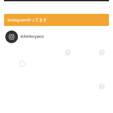
instagramやってます
ichirincyaco