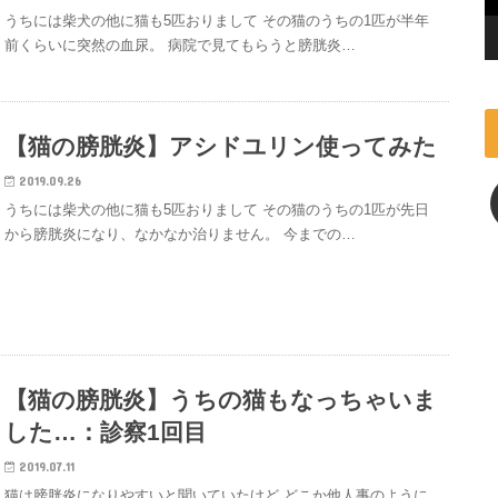
うちには柴犬の他に猫も5匹おりまして その猫のうちの1匹が半年
前くらいに突然の血尿。 病院で見てもらうと膀胱炎…
【猫の膀胱炎】アシドユリン使ってみた
2019.09.26
うちには柴犬の他に猫も5匹おりまして その猫のうちの1匹が先日
から膀胱炎になり、なかなか治りません。 今までの…
【猫の膀胱炎】うちの猫もなっちゃいま
した…：診察1回目
2019.07.11
猫は膀胱炎になりやすいと聞いていたけど どこか他人事のように