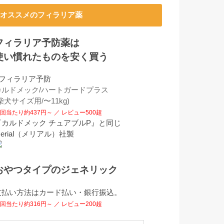
オススメのフィラリア薬
フィラリア予防薬は
使い慣れたものを安く買う
■フィラリア予防
カルドメック/ハートガードプラス
柴犬サイズ用/〜11kg)
回当たり約437円～ ／ レビュー500超
『カルドメック チュアブルP』と同じ
erial（メリアル）社製
おやつタイプのジェネリック
支払い方法はカード払い・銀行振込。
回当たり約316円～ ／ レビュー200超