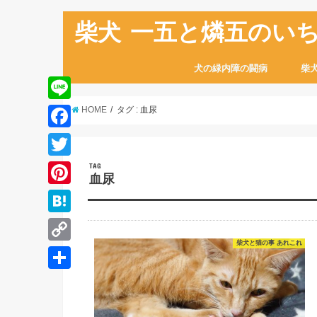
柴犬 一五と燐五のい
犬の緑内障の闘病
柴
L
HOME
タグ : 血尿
i
F
n
a
T
TAG
e
血尿
c
w
P
e
i
i
H
b
t
n
柴犬と猫の事 あれこれ
a
o
C
t
t
t
o
o
e
共
e
e
k
p
r
有
r
n