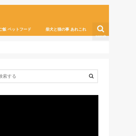
ご飯 ペットフード
柴犬と猫の事 あれこれ
search
猫の膀胱炎
便利グッズ・ライフハック
動
画
プ
レ
ー
ヤ