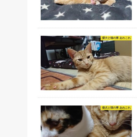
y
e
a
L
s
i
t
n
柴犬と猫の事 あれこれ
k
柴犬と猫の事 あれこれ