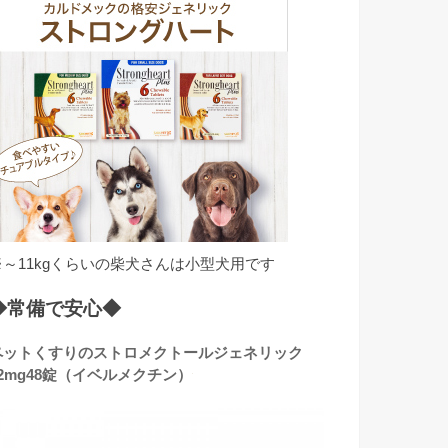
※～11kgくらいの柴犬さんは小型犬用です
◆常備で安心◆
ペットくすりのストロメクトールジェネリック
12mg48錠（イベルメクチン）