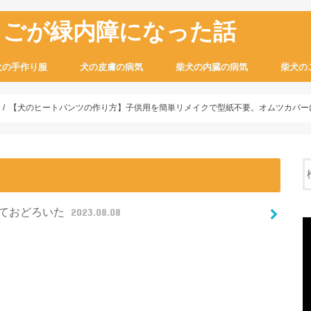
ちごが緑内障になった話
犬の手作り服
犬の皮膚の病気
柴犬の内臓の病気
柴犬の
【犬のヒートパンツの作り方】子供用を簡単リメイクで型紙不要。オムツカバー
ておどろいた
2023.08.08