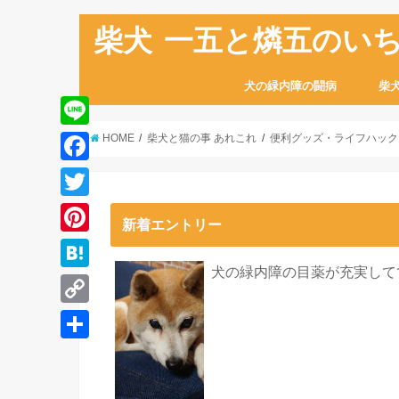
柴犬 一五と燐五のい
犬の緑内障の闘病
柴
L
HOME
柴犬と猫の事 あれこれ
便利グッズ・ライフハック
i
F
n
a
T
e
新着エントリー
c
w
P
e
i
犬の緑内障の目薬が充実して
i
H
b
t
n
a
o
C
t
t
t
o
o
e
共
e
e
k
p
r
有
r
n