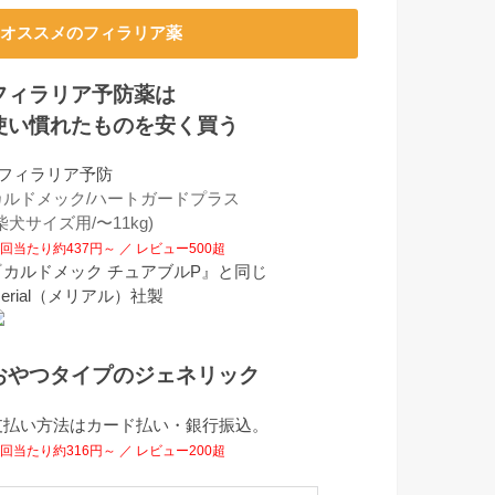
オススメのフィラリア薬
フィラリア予防薬は
使い慣れたものを安く買う
■フィラリア予防
カルドメック/ハートガードプラス
柴犬サイズ用/〜11kg)
回当たり約437円～ ／ レビュー500超
『カルドメック チュアブルP』と同じ
erial（メリアル）社製
おやつタイプのジェネリック
支払い方法はカード払い・銀行振込。
回当たり約316円～ ／ レビュー200超