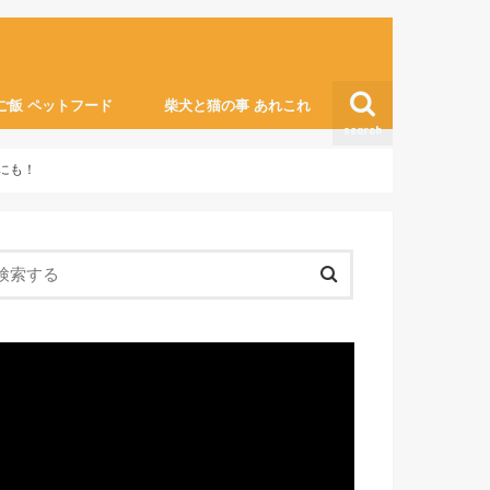
ご飯 ペットフード
柴犬と猫の事 あれこれ
search
猫の膀胱炎
便利グッズ・ライフハック
にも！
動
画
プ
レ
ー
ヤ