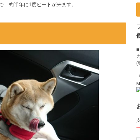
で、約半年に1度ヒートが来ます。
(
一
M
一