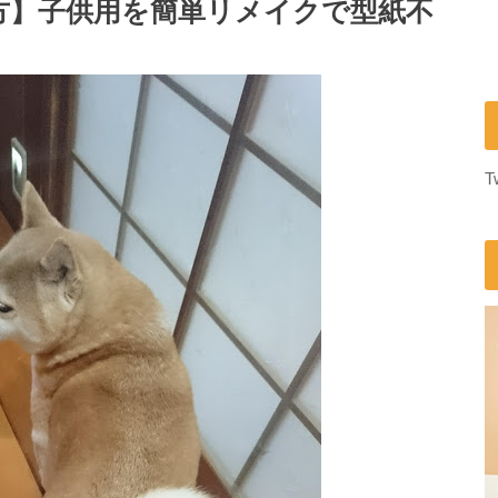
方】子供用を簡単リメイクで型紙不
T