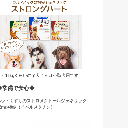
※～11kgくらいの柴犬さんは小型犬用です
◆常備で安心◆
ペットくすりのストロメクトールジェネリック
12mg48錠（イベルメクチン）