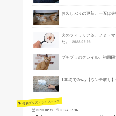
y
e
a
L
お久しぶりの更新。一五は失
s
i
t
n
k
犬のフィラリア薬、ノミ・マ
た。
2022.02.24
プチプラのグレイル。初回限
100均で2way【ウンチ取
便利グッズ・ライフハック
2019.02.19
2024.03.16