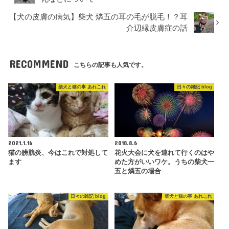
【犬の皮膚の病気】柴犬 燐五の耳の毛が脱毛！？耳
介辺縁皮膚症の話
RECOMMEND
こちらの記事も人気です。
柴犬と猫の事 あれこれ
日々の雑記 blog
2021.1.16
2018.8.6
猫の膀胱炎、今はこれで対処して
花火大会に犬を連れて行くのはや
ます
めた方がいいワケ。うちの柴犬一
五と燐五の場合
日々の雑記 blog
柴犬と猫の事 あれこれ