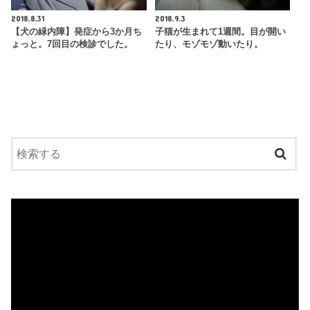
2018.8.31
2018.9.3
【犬の緑内障】発症から3か月ち
子猫が生まれて1週間。目が開い
ょっと。7回目の検診でした。
たり、モゾモゾ動いたり。
動
画
プ
レ
ー
ヤ
ー