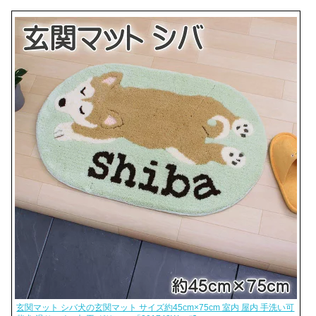
玄関マット シバ犬の玄関マット サイズ約45cm×75cm 室内 屋内 手洗い可