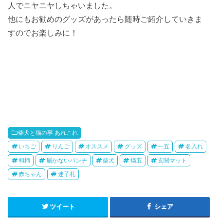
人でニヤニヤしちゃいました。
他にもお勧めのグッズがあったら随時ご紹介していきま
すのでお楽しみに！
柴犬と猫の事 あれこれ
いちご
りんご
オススメ
グッズ
一五
名入れ
和柄
届かないパンチ
柴犬
燐五
玄関マット
赤ちゃん
迷子札
ツイート
シェア