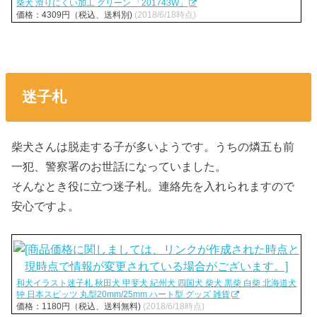
柴犬 滑りにくい加工 グリーン 「201743W」
価格：4309円（税込、送料別)
(2018/6/18時点)
迷子札
柴犬さんは脱走する子が多いようです。うちの燐五も前
一犯、警察署のお世話になっていました。
そんなとき役に立つ迷子札。連絡先を入れられますので
安心ですよ。
和犬イラスト迷子札 秋田犬 甲斐犬 紀州犬 四国犬 柴犬 黒柴 白柴 北海道犬
狆 日本スピッツ 丸型20mm/25mm ハート型 グッズ 雑貨
価格：1180円（税込、送料無料)
(2018/6/18時点)