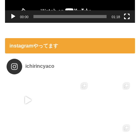
00:00
01:18
instagramやってます
ichirincyaco