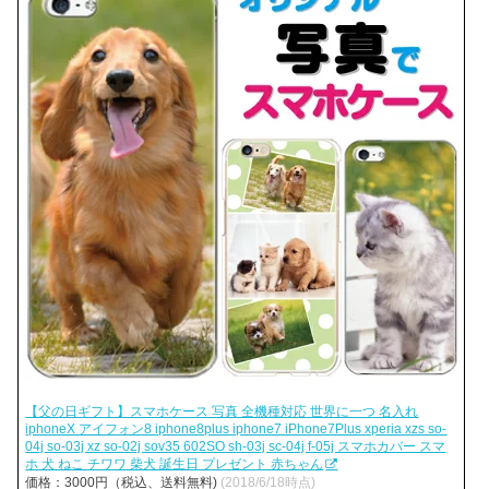
【父の日ギフト】スマホケース 写真 全機種対応 世界に一つ 名入れ
iphoneX アイフォン8 iphone8plus iphone7 iPhone7Plus xperia xzs so-
04j so-03j xz so-02j sov35 602SO sh-03j sc-04j f-05j スマホカバー スマ
ホ 犬 ねこ チワワ 柴犬 誕生日 プレゼント 赤ちゃん
価格：3000円（税込、送料無料)
(2018/6/18時点)