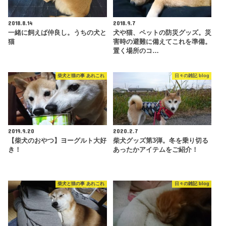
2018.8.14
2018.9.7
一緒に飼えば仲良し。うちの犬と
犬や猫、ペットの防災グッズ。災
猫
害時の避難に備えてこれを準備。
置く場所のコ…
柴犬と猫の事 あれこれ
日々の雑記 blog
2019.9.20
2020.2.7
【柴犬のおやつ】ヨーグルト大好
柴犬グッズ第3弾。冬を乗り切る
き！
あったかアイテムをご紹介！
柴犬と猫の事 あれこれ
日々の雑記 blog