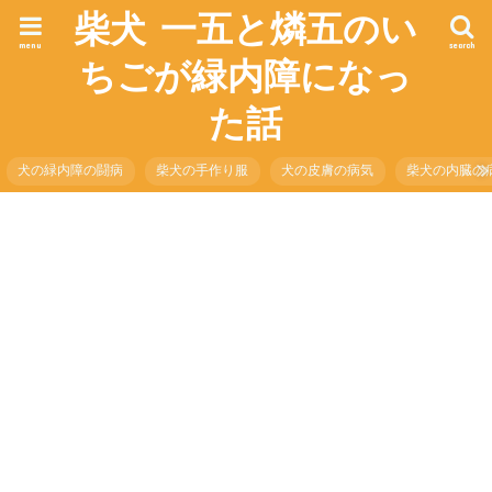
柴犬 一五と燐五のい
menu
search
ちごが緑内障になっ
た話
犬の緑内障の闘病
柴犬の手作り服
犬の皮膚の病気
柴犬の内臓の