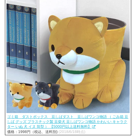
ゴミ箱 ダストボックス 豆しばダスト 豆しばワンコ物語 （ ごみ箱 豆
しば グッズ プラスチック製 豆柴犬 豆しばワンコ物語 かわいい キャラク
ター いぬ 犬 イヌ 筒型 ） 【5000円以上送料無料】
価格：1998円（税込、送料別)
(2018/6/18時点)