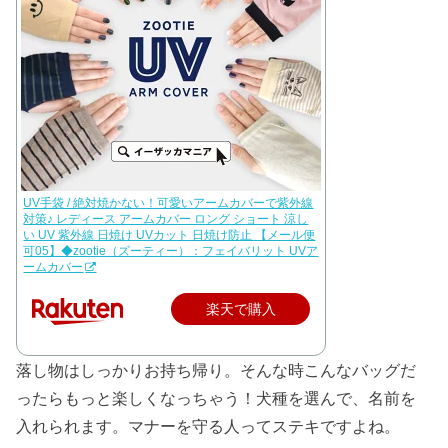
UV手袋 / 絶対焼かない！可愛いアームカバーで紫外線
対策♪ レディース アームカバー ロング ショート 涼し
い UV 紫外線 日焼け UVカット 日焼け防止 【メール便
可05】◆zootie（ズーティー）：フェイバリット UVア
ームカバー
楽天で購入
落し物はしっかりお持ち帰り。そんな時こんなバッグだ
ったらもっと楽しくなっちゃう！犬種を選んで、名前を
入れられます。マナーを守る人ってステキですよね。